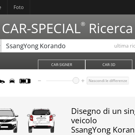
e
Foto
CAR-SPECIAL
Ricerca
®
ultima ri
CAR-SIGNER
CAR-3D
Nascondi le differenze
Disegno di un si
veicolo
SsangYong Kora