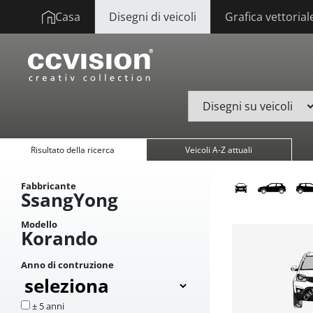
Casa
Disegni di veicoli
Grafica vettorial
Risultato della ricerca
Veicoli A-Z attuali
Fabbricante
SsangYong
Modello
Korando
Anno di contruzione
± 5 anni