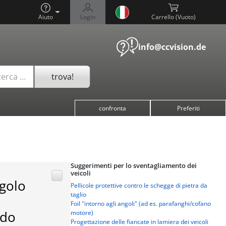
Aiuto
Login
Carrello (
)
info@ccvision.de
trova!
cerca …
confronta
Preferiti
Suggerimenti per lo sventagliamento dei
veicoli
ngolo
Pellicole protettive contro le schegge di pietra da
taglio
Foil "intorno agli angoli" (ad es. parafanghi/cofano
ndo
motore)
Progettazione delle fiancate in lamiera dei veicoli