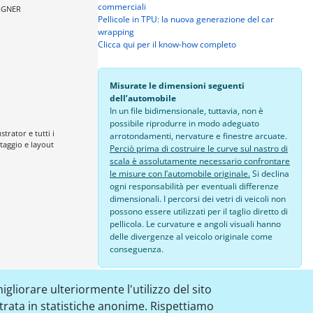
commerciali
SIGNER
Pellicole in TPU: la nuova generazione del car
wrapping
Clicca qui per il know-how completo
Misurate le dimensioni seguenti
dell’automobile
In un file bidimensionale, tuttavia, non è
possibile riprodurre in modo adeguato
trator e tutti i
arrotondamenti, nervature e finestre arcuate.
aggio e layout
Perciò prima di costruire le curve sul nastro di
scala è assolutamente necessario confrontare
le misure con l’automobile originale.
Si declina
ogni responsabilità per eventuali differenze
dimensionali. I percorsi dei vetri di veicoli non
possono essere utilizzati per il taglio diretto di
pellicola. Le curvature e angoli visuali hanno
delle divergenze al veicolo originale come
conseguenza.
24,00 €
igliorare ulteriormente l'utilizzo del sito
strata in statistiche anonime. Rispettiamo