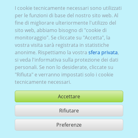
I cookie tecnicamente necessari sono utilizzati
Peug_557 (2D/
3D
):
Serie 3
,
elettrico puro
,
attuale (a
per le funzioni di base del nostro sito web. Al
partire da 2020)
,
1
,
porte posteriori a battenti
, Vetrata
fine di migliorare ulteriormente l'utilizzo del
Sinistra
lamierato
, Destra
lamierato
, Posteriore
sito web, abbiamo bisogno di "cookie di
vetrato
monitoraggio". Se cliccate su "Accetta", la
vostra visita sarà registrata in statistiche
anonime. Rispettiamo la vostra
sfera privata
,
si veda l'informativa sulla protezione dei dati
personali. Se non lo desiderate, cliccate su
"Rifiuta" e verranno impostati solo i cookie
tecnicamente necessari.
Accettare
Rifiutare
comprare
Preferenze
condividi 1 risultati di ricerca
Utilizzazione in conformità ai condizioni generali di contratto,
www.ccvision.de