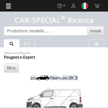
Aiuto
Login
Carrello 
®
CAR-SPECIAL
Ricerca
trova!
Risultato della ricerca
Preferit
A–Z
Fabbricante
Modello
Peugeot
e-Expert
filtro
Anteriore
Sinistra
Destra
Posteriore
Tetto