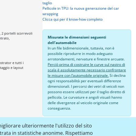
taglio
Pellicole in TPU: la nuova generazione del car
wrapping
Clicca qui per il know-how completo
 2 portelli scorrevoli
Misurate le dimensioni seguenti
etrato,
dell’automobile
In un file bidimensionale, tuttavia, non è
possibile riprodurre in modo adeguato
arrotondamenti, nervature e finestre arcuate.
trator e tutti i
Perciò prima di costruire le curve sul nastro di
aggio e layout
scala è assolutamente necessario confrontare
le misure con l’automobile originale.
Si declina
ogni responsabilità per eventuali differenze
dimensionali. I percorsi dei vetri di veicoli non
possono essere utilizzati per il taglio diretto di
pellicola. Le curvature e angoli visuali hanno
delle divergenze al veicolo originale come
conseguenza.
24,00 €
igliorare ulteriormente l'utilizzo del sito
strata in statistiche anonime. Rispettiamo