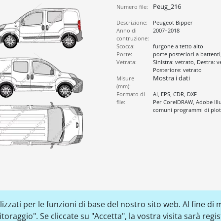
Peug_216
Numero file:
Descrizione:
Peugeot Bipper
Anno di
2007–2018
contruzione:
Scocca:
furgone a tetto alto
Porte:
porte posteriori a battenti,
Vetrata:
Sinistra: vetrato, Destra: v
Posteriore: vetrato
Mostra i dati
Misure
(mm):
Formato di
AI, EPS, CDR, DXF
file:
Per CorelDRAW, Adobe Illus
comuni programmi di plott
zzati per le funzioni di base del nostro sito web. Al fine di m
raggio". Se cliccate su "Accetta", la vostra visita sarà regi