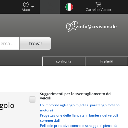
Aiuto
Login
Carrello (
)
info@ccvision.de
trova!
cerca …
confronta
Preferiti
Suggerimenti per lo sventagliamento dei
veicoli
ngolo
Foil "intorno agli angoli" (ad es. parafanghi/cofano
motore)
Progettazione delle fiancate in lamiera dei veicoli
commerciali
Pellicole protettive contro le schegge di pietra da