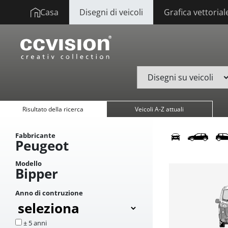
Casa
Disegni di veicoli
Grafica vettorial
Risultato della ricerca
Veicoli A-Z attuali
Fabbricante
Peugeot
Modello
Bipper
Anno di contruzione
± 5 anni