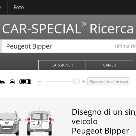
e
Foto
CAR-SPECIAL
Ricerca
®
ultima ri
CAR-SIGNER
CAR-3D
Nascondi le differenze
Disegno di un si
veicolo
Peugeot Bipper