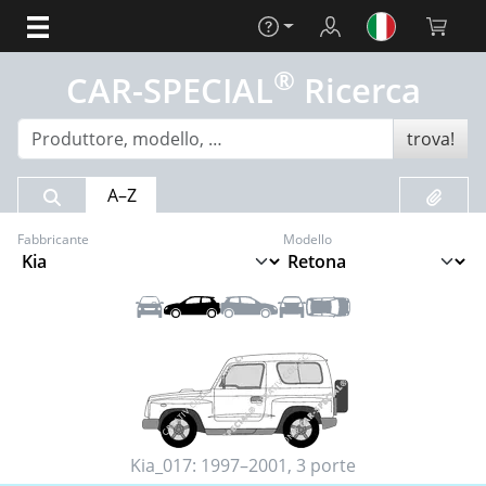
Aiuto
Login
Carrello 
®
CAR-SPECIAL
Ricerca
trova!
Risultato della ricerca
Preferit
A–Z
Fabbricante
Modello
Anteriore
Sinistra
Destra
Posteriore
Tetto
Kia_017:
1997–2001
,
3 porte