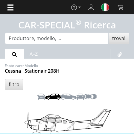
Aiuto
Login
Carrello 
®
CAR-SPECIAL
Ricerca
trova!
Risultato della ricerca
Preferit
A–Z
Fabbricante
Modello
Cessna
Stationair 208H
filtro
Anteriore
Sinistra
Destra
Posteriore
Tetto