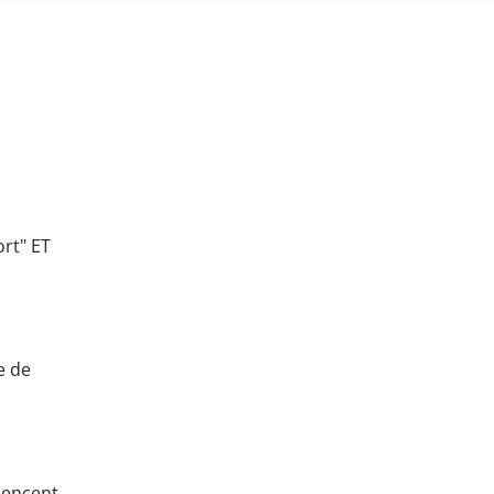
ort" ET
)
e de
mencent