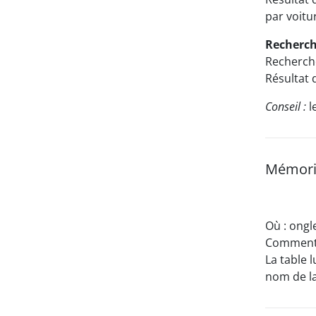
par voitur
Recherch
Recherche
Résultat 
Conseil :
l
Mémoris
Où : ongl
Comment :
La table l
nom de la