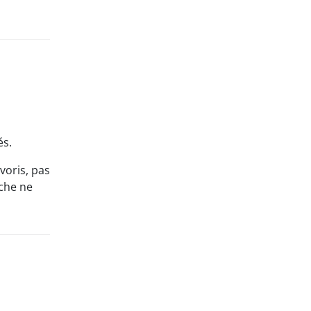
és.
voris, pas
rche ne