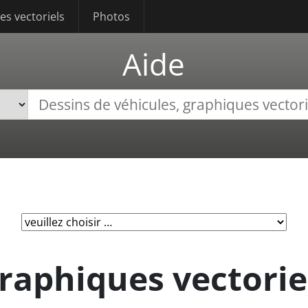
s vectoriels
Photos
Aide
raphiques vectorie