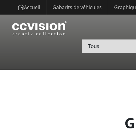
Accueil
Gabarits de véhicules
Graphique
G