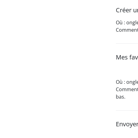
Créer u
Où : ongl
Comment :
Mes favo
Où : ongle
Comment :
bas.
Envoyer