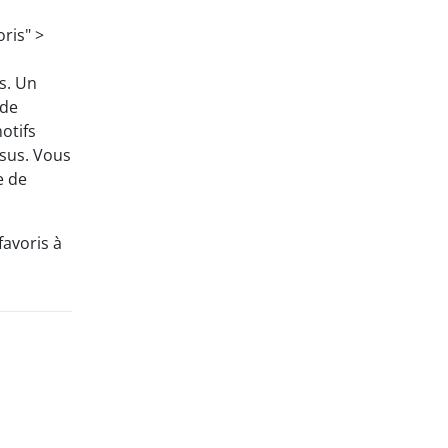
oris" >
s. Un
 de
otifs
ssus. Vous
e de
favoris à