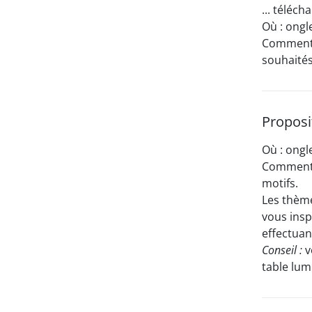
... téléc
Où : ongl
Comment :
souhaités
Proposi
Où : ongl
Comment :
motifs.
Les thème
vous insp
effectuan
Conseil :
v
table lumi