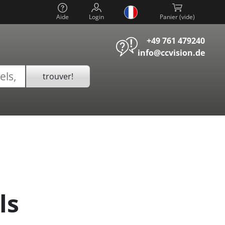
Aide
Login
Panier (
)
+49 761 479240
info@ccvision.de
trouver!
ls