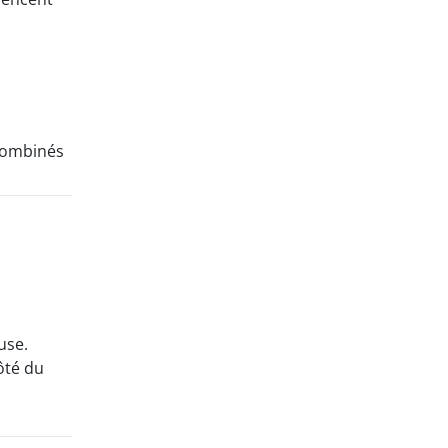
combinés
use.
côté du