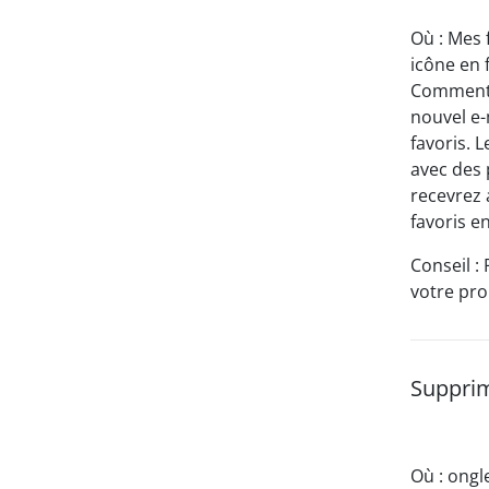
Où : Mes 
icône en 
Comment :
nouvel e-
favoris. 
avec des 
recevrez 
favoris e
Conseil :
votre pro
Supprim
Où : ongl