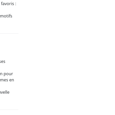
favoris :
 motifs
ses
on pour
èmes en
velle