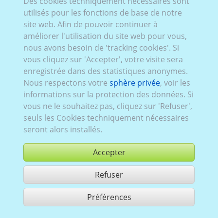
Des cookies techniquement nécessaires sont
Suba_056 (2D/
3D
):
Série SJ, restylage
,
2016–2019
,
utilisés pour les fonctions de base de notre
5 portes
site web. Afin de pouvoir continuer à
améliorer l'utilisation du site web pour vous,
nous avons besoin de 'tracking cookies'. Si
vous cliquez sur 'Accepter', votre visite sera
enregistrée dans des statistiques anonymes.
Nous respectons votre
sphère privée
, voir les
informations sur la protection des données. Si
vous ne le souhaitez pas, cliquez sur 'Refuser',
seuls les Cookies techniquement nécessaires
seront alors installés.
Accepter
Refuser
acheter
Préférences
partager 1 résultats
Use according to our GTC,
www.ccvision.de