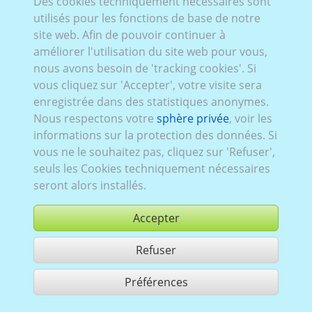
Des cookies techniquement nécessaires sont
Suba_040:
Série SG, restylage
,
2006–2008
,
5 portes
utilisés pour les fonctions de base de notre
site web. Afin de pouvoir continuer à
améliorer l'utilisation du site web pour vous,
nous avons besoin de 'tracking cookies'. Si
vous cliquez sur 'Accepter', votre visite sera
enregistrée dans des statistiques anonymes.
Nous respectons votre
sphère privée
, voir les
informations sur la protection des données. Si
vous ne le souhaitez pas, cliquez sur 'Refuser',
seuls les Cookies techniquement nécessaires
seront alors installés.
Accepter
Refuser
acheter
Préférences
partager 1 résultats
Use according to our GTC,
www.ccvision.de