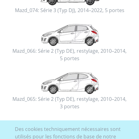
Mazd_074:
Série 3 (Typ DJ)
,
2014–2022
,
5 portes
Mazd_066:
Série 2 (Typ DE), restylage
,
2010–2014
,
5 portes
Mazd_065:
Série 2 (Typ DE), restylage
,
2010–2014
,
3 portes
Des cookies techniquement nécessaires sont
utilisés pour les fonctions de base de notre