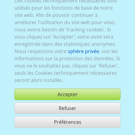
Des cookies techniquement nécessaires sont
Mazd_088:
Série 3 (Typ DJ), restylage
,
actuel (depuis
utilisés pour les fonctions de base de notre
2023)
,
5 portes
site web. Afin de pouvoir continuer à
améliorer l'utilisation du site web pour vous,
nous avons besoin de 'tracking cookies'. Si
vous cliquez sur 'Accepter', votre visite sera
enregistrée dans des statistiques anonymes.
Nous respectons votre
sphère privée
, voir les
informations sur la protection des données. Si
vous ne le souhaitez pas, cliquez sur 'Refuser',
seuls les Cookies techniquement nécessaires
seront alors installés.
Accepter
Refuser
acheter
Préférences
partager 1 résultats
Use according to our GTC,
www.ccvision.de