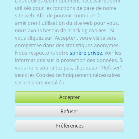
Des cookies techniquement nécessaires sont
Mazd_074:
Série 3 (Typ DJ)
,
2014–2022
,
5 portes
utilisés pour les fonctions de base de notre
site web. Afin de pouvoir continuer à
améliorer l'utilisation du site web pour vous,
nous avons besoin de 'tracking cookies'. Si
vous cliquez sur 'Accepter', votre visite sera
enregistrée dans des statistiques anonymes.
Nous respectons votre
sphère privée
, voir les
informations sur la protection des données. Si
vous ne le souhaitez pas, cliquez sur 'Refuser',
seuls les Cookies techniquement nécessaires
seront alors installés.
Accepter
Refuser
acheter
Préférences
partager 1 résultats
Use according to our GTC,
www.ccvision.de