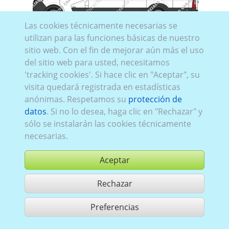
Las cookies técnicamente necesarias se
Rena_828:
Serie 3, restyling 2
,
tracción trasera
,
2019–
utilizan para las funciones básicas de nuestro
2024
,
2
,
puertas de batientes de parte trasera
,
sitio web. Con el fin de mejorar aún más el uso
Acristalamiento Izquierda
panelado
, Derecha
del sitio web para usted, necesitamos
parcialmente acristalado
, Trasero
acristalado
'tracking cookies'. Si hace clic en "Aceptar", su
visita quedará registrada en estadísticas
anónimas. Respetamos su
protección de
datos
. Si no lo desea, haga clic en "Rechazar" y
sólo se instalarán las cookies técnicamente
necesarias.
Aceptar
Rechazar
comprar
Preferencias
compartir 1 aciertos
Utilización de acuerdo con las condiciones generales de contrato,
www.ccvision.de