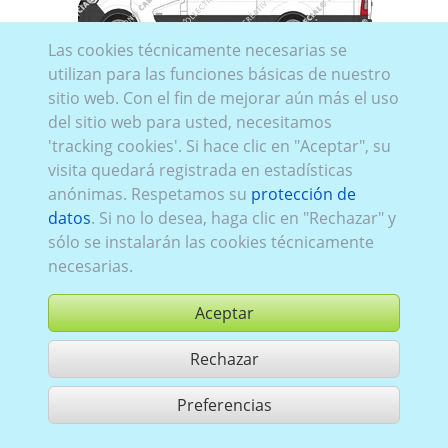
Las cookies técnicamente necesarias se
Rena_818:
Serie 3, restyling 2
,
tracción trasera
,
2019–
utilizan para las funciones básicas de nuestro
2024
,
2
,
puertas de batientes de parte trasera
,
sitio web. Con el fin de mejorar aún más el uso
Acristalamiento Izquierda
panelado
, Derecha
del sitio web para usted, necesitamos
panelado
, Trasero
acristalado
'tracking cookies'. Si hace clic en "Aceptar", su
visita quedará registrada en estadísticas
anónimas. Respetamos su
protección de
datos
. Si no lo desea, haga clic en "Rechazar" y
sólo se instalarán las cookies técnicamente
necesarias.
Aceptar
Rechazar
comprar
Preferencias
compartir 1 aciertos
Utilización de acuerdo con las condiciones generales de contrato,
www.ccvision.de