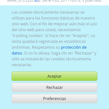
BMW_072 (2D/
3D
):
Serie F20
,
2011–2015
,
5 puerteas
Las cookies técnicamente necesarias se
utilizan para las funciones básicas de nuestro
sitio web. Con el fin de mejorar aún más el uso
del sitio web para usted, necesitamos
'tracking cookies'. Si hace clic en "Aceptar", su
visita quedará registrada en estadísticas
anónimas. Respetamos su
protección de
datos
. Si no lo desea, haga clic en "Rechazar" y
sólo se instalarán las cookies técnicamente
necesarias.
Aceptar
Rechazar
comprar
Preferencias
compartir 1 aciertos
Utilización de acuerdo con las condiciones generales de contrato,
www.ccvision.de