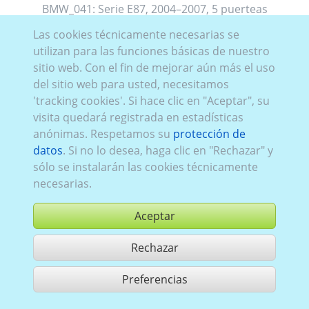
BMW_041:
Serie E87
,
2004–2007
,
5 puerteas
Las cookies técnicamente necesarias se
utilizan para las funciones básicas de nuestro
sitio web. Con el fin de mejorar aún más el uso
del sitio web para usted, necesitamos
'tracking cookies'. Si hace clic en "Aceptar", su
visita quedará registrada en estadísticas
anónimas. Respetamos su
protección de
datos
. Si no lo desea, haga clic en "Rechazar" y
sólo se instalarán las cookies técnicamente
necesarias.
Aceptar
Rechazar
comprar
Preferencias
compartir 1 aciertos
Utilización de acuerdo con las condiciones generales de contrato,
www.ccvision.de