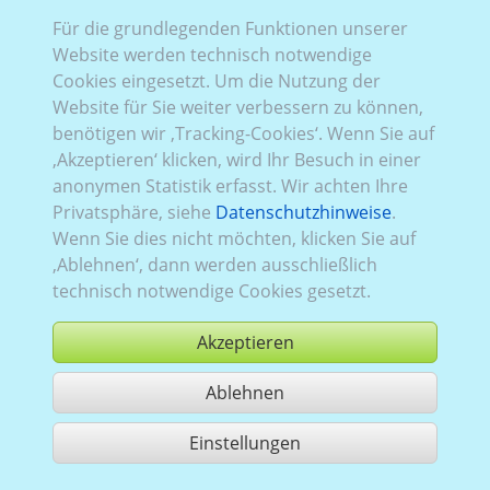
Xpen_002:
vollelektrisch
,
aktuell (seit 2022)
,
5 Türen
Für die grundlegenden Funktionen unserer
Website werden technisch notwendige
Cookies eingesetzt. Um die Nutzung der
Website für Sie weiter verbessern zu können,
benötigen wir ‚Tracking-Cookies‘. Wenn Sie auf
‚Akzeptieren‘ klicken, wird Ihr Besuch in einer
anonymen Statistik erfasst. Wir achten Ihre
Privatsphäre, siehe
Datenschutzhinweise
.
Wenn Sie dies nicht möchten, klicken Sie auf
‚Ablehnen‘, dann werden ausschließlich
technisch notwendige Cookies gesetzt.
Akzeptieren
Ablehnen
kaufen
Einstellungen
1 Treffer teilen
Nutzung gemäß der AGB,
www.ccvision.de