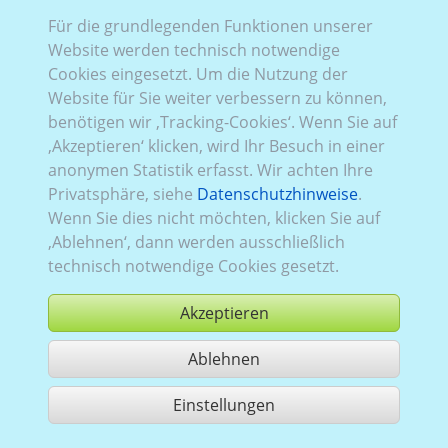
VW_415 (2D/
3D
):
Baureihe VII
,
2013–2017
,
3 Türen
Für die grundlegenden Funktionen unserer
Website werden technisch notwendige
Cookies eingesetzt. Um die Nutzung der
Website für Sie weiter verbessern zu können,
benötigen wir ‚Tracking-Cookies‘. Wenn Sie auf
‚Akzeptieren‘ klicken, wird Ihr Besuch in einer
anonymen Statistik erfasst. Wir achten Ihre
Privatsphäre, siehe
Datenschutzhinweise
.
Wenn Sie dies nicht möchten, klicken Sie auf
‚Ablehnen‘, dann werden ausschließlich
technisch notwendige Cookies gesetzt.
Akzeptieren
Ablehnen
kaufen
Einstellungen
1 Treffer teilen
Nutzung gemäß der AGB,
www.ccvision.de