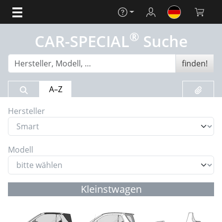
Hilfe
Login
Warenko
®
CAR-SPECIAL
Suche
finden!
Suchergebnis
Merklis
A–Z
Hersteller
Modell
Kleinstwagen