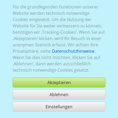
Für die grundlegenden Funktionen unserer
Fari_004:
Baureihe 1
,
vollelektrisch
,
aktuell (seit 2025)
,
Website werden technisch notwendige
1
,
Heckflügeltüren
, Verglasung Links
verblecht
, Rechts
Cookies eingesetzt. Um die Nutzung der
verblecht
, Heck
verblecht
Website für Sie weiter verbessern zu können,
benötigen wir ‚Tracking-Cookies‘. Wenn Sie auf
‚Akzeptieren‘ klicken, wird Ihr Besuch in einer
anonymen Statistik erfasst. Wir achten Ihre
Privatsphäre, siehe
Datenschutzhinweise
.
Wenn Sie dies nicht möchten, klicken Sie auf
‚Ablehnen‘, dann werden ausschließlich
technisch notwendige Cookies gesetzt.
Akzeptieren
Ablehnen
kaufen
Einstellungen
1 Treffer teilen
Nutzung gemäß der AGB,
www.ccvision.de