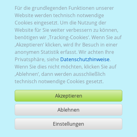
Für die grundlegenden Funktionen unserer
Buer_001:
ab 2012
Website werden technisch notwendige
Cookies eingesetzt. Um die Nutzung der
Website für Sie weiter verbessern zu können,
benötigen wir ‚Tracking-Cookies‘. Wenn Sie auf
‚Akzeptieren‘ klicken, wird Ihr Besuch in einer
anonymen Statistik erfasst. Wir achten Ihre
Privatsphäre, siehe
Datenschutzhinweise
.
Wenn Sie dies nicht möchten, klicken Sie auf
‚Ablehnen‘, dann werden ausschließlich
technisch notwendige Cookies gesetzt.
Akzeptieren
Ablehnen
kaufen
Einstellungen
1 Treffer teilen
Nutzung gemäß der AGB,
www.ccvision.de