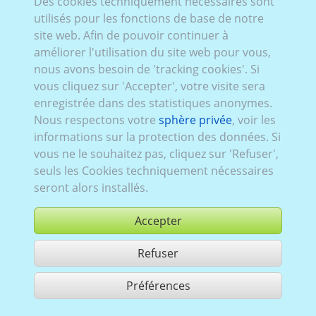
Des cookies techniquement nécessaires sont
utilisés pour les fonctions de base de notre
Buer_001:
à partir de 2012
site web. Afin de pouvoir continuer à
améliorer l'utilisation du site web pour vous,
nous avons besoin de 'tracking cookies'. Si
vous cliquez sur 'Accepter', votre visite sera
enregistrée dans des statistiques anonymes.
Nous respectons votre
sphère privée
, voir les
informations sur la protection des données. Si
vous ne le souhaitez pas, cliquez sur 'Refuser',
seuls les Cookies techniquement nécessaires
seront alors installés.
Accepter
Refuser
acheter
Préférences
partager 1 résultats
Use according to our GTC,
www.ccvision.de