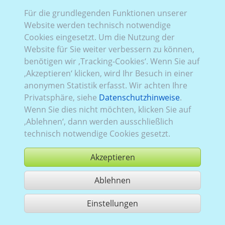
Audi_190:
32004
,
vollelektrisch
,
aktuell (seit 2025)
,
Für die grundlegenden Funktionen unserer
5 Türen
Website werden technisch notwendige
Cookies eingesetzt. Um die Nutzung der
Website für Sie weiter verbessern zu können,
benötigen wir ‚Tracking-Cookies‘. Wenn Sie auf
‚Akzeptieren‘ klicken, wird Ihr Besuch in einer
Audi_185:
32044
,
vollelektrisch
,
aktuell (seit 2024)
,
anonymen Statistik erfasst. Wir achten Ihre
5 Türen
Privatsphäre, siehe
Datenschutzhinweise
.
Wenn Sie dies nicht möchten, klicken Sie auf
‚Ablehnen‘, dann werden ausschließlich
technisch notwendige Cookies gesetzt.
Akzeptieren
Audi_184:
32004
,
vollelektrisch
,
2024–2025
,
5 Türen
Ablehnen
Einstellungen
3 Treffer teilen
Nutzung gemäß der AGB,
www.ccvision.de