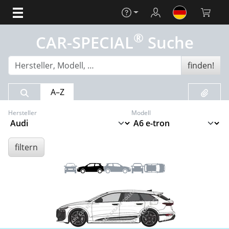
Hilfe
Login
Warenko
®
CAR-SPECIAL
Suche
finden!
Suchergebnis
Merklis
A–Z
Hersteller
Modell
filtern
Front
Links
Rechts
Heck
Dach