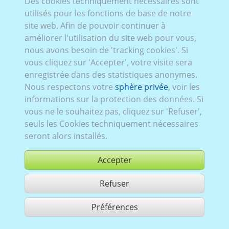
Des cookies techniquement nécessaires sont
Audi_190:
32004
,
tout électrique
,
actuel (depuis 2025)
,
utilisés pour les fonctions de base de notre
5 portes
site web. Afin de pouvoir continuer à
améliorer l'utilisation du site web pour vous,
nous avons besoin de 'tracking cookies'. Si
vous cliquez sur 'Accepter', votre visite sera
enregistrée dans des statistiques anonymes.
Audi_185:
32044
,
tout électrique
,
actuel (depuis 2024)
,
Nous respectons votre
sphère privée
, voir les
5 portes
informations sur la protection des données. Si
vous ne le souhaitez pas, cliquez sur 'Refuser',
seuls les Cookies techniquement nécessaires
seront alors installés.
Accepter
Audi_184:
32004
,
tout électrique
,
2024–2025
,
5 portes
Refuser
Préférences
partager 3 résultats
Use according to our GTC,
www.ccvision.de