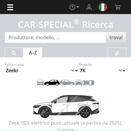
Aiuto
Login
Carrello 
®
CAR-SPECIAL
Ricerca
trova!
Risultato della ricerca
Preferit
A–Z
Fabbricante
Modello
Anteriore
Sinistra
Destra
Posteriore
Tetto
Zeek_003:
elettrico puro
,
attuale (a partire da 2025)
,
5 porte