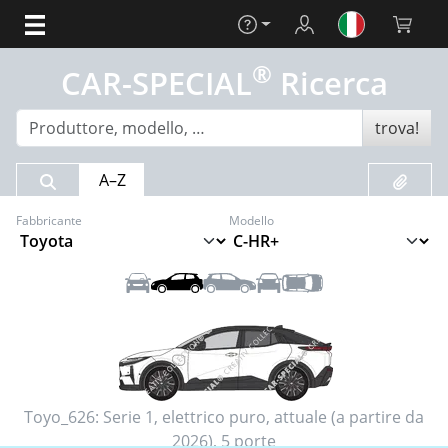
Aiuto
Login
Carrello 
®
CAR-SPECIAL
Ricerca
trova!
Risultato della ricerca
Preferit
A–Z
Fabbricante
Modello
Anteriore
Sinistra
Destra
Posteriore
Tetto
Toyo_626:
Serie 1
,
elettrico puro
,
attuale (a partire da
2026)
,
5 porte