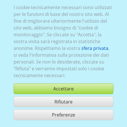
Tems_016:
attuale (a partire da 2018)
I cookie tecnicamente necessari sono utilizzati
per le funzioni di base del nostro sito web. Al
fine di migliorare ulteriormente l'utilizzo del
sito web, abbiamo bisogno di "cookie di
monitoraggio". Se cliccate su "Accetta", la
vostra visita sarà registrata in statistiche
Tems_013:
2010–2018
anonime. Rispettiamo la vostra
sfera privata
,
si veda l'informativa sulla protezione dei dati
personali. Se non lo desiderate, cliccate su
"Rifiuta" e verranno impostati solo i cookie
tecnicamente necessari.
Accettare
Rifiutare
Preferenze
condividi 2 risultati di ricerca
Utilizzazione in conformità ai condizioni generali di contratto,
www.ccvision.de