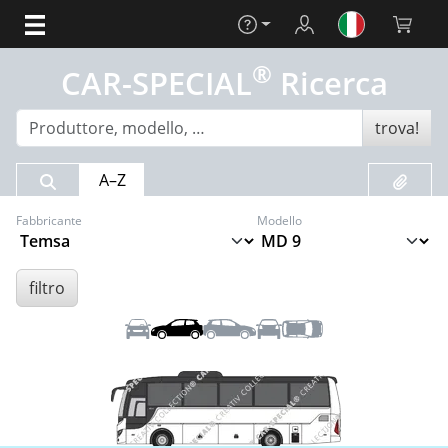
Aiuto
Login
Carrello 
®
CAR-SPECIAL
Ricerca
trova!
Risultato della ricerca
Preferit
A–Z
Fabbricante
Modello
filtro
Anteriore
Sinistra
Destra
Posteriore
Tetto