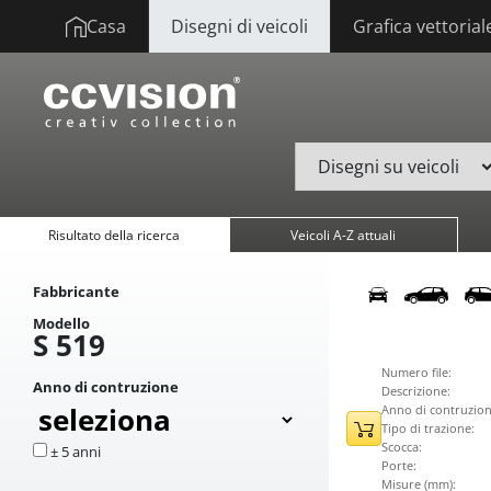
Casa
Disegni di veicoli
Grafica vettorial
Risultato della ricerca
Veicoli A-Z attuali
Fabbricante
Modello
S 519
Numero file:
Anno di contruzione
Descrizione:
Anno di contruzion
Tipo di trazione:
Scocca:
± 5 anni
Porte:
Misure (mm):