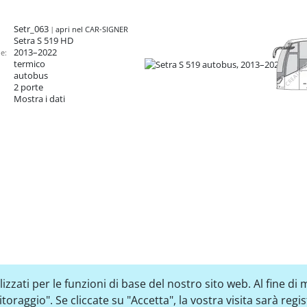
Setr_063
apri nel CAR-SIGNER
Setra S 519
HD
2013–2022
e:
termico
autobus
2 porte
Mostra i dati
zzati per le funzioni di base del nostro sito web. Al fine di m
raggio". Se cliccate su "Accetta", la vostra visita sarà regi