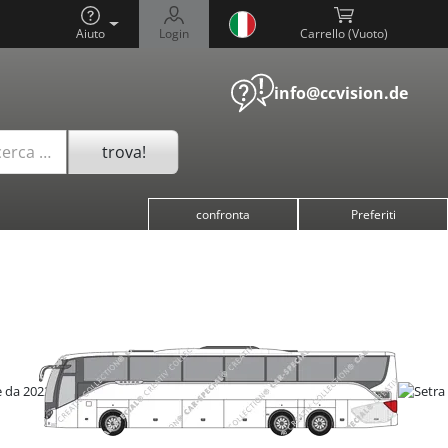
Aiuto
Login
Carrello (
)
info@ccvision.de
trova!
cerca …
confronta
Preferiti