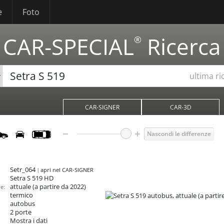
e
Foto
CAR-SPECIAL
Ricerca
®
ultima ri
CAR-SIGNER
CAR-3D
Nascondi le differenze
Setr_064
apri nel CAR-SIGNER
Setra S 519
HD
attuale (a partire da 2022)
e:
termico
autobus
2 porte
Mostra i dati