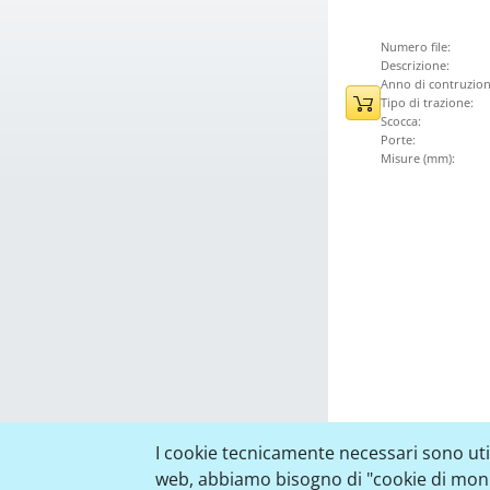
Numero file:
Descrizione:
Anno di contruzion
Tipo di trazione:
Scocca:
Porte:
Misure (mm):
I cookie tecnicamente necessari sono utili
web, abbiamo bisogno di "cookie di monito