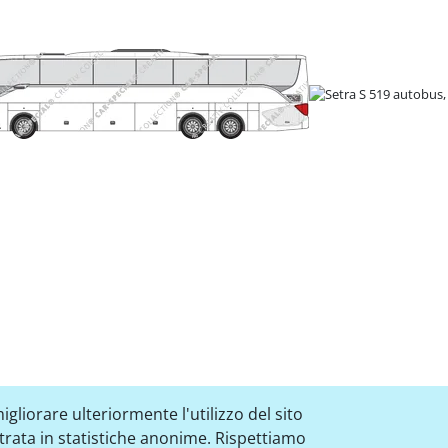
igliorare ulteriormente l'utilizzo del sito
strata in statistiche anonime. Rispettiamo