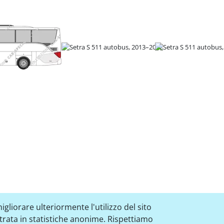
igliorare ulteriormente l'utilizzo del sito
strata in statistiche anonime. Rispettiamo