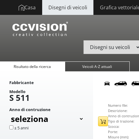
Casa
Disegni di veicoli
Grafica vettorial
Risultato della ricerca
Veicoli A-Z attuali
Fabbricante
Modello
S 511
Numero file:
Anno di contruzione
Descrizione:
Anno di contruzion
Tipo di trazione:
Scocca:
± 5 anni
Porte:
Misure (mm):