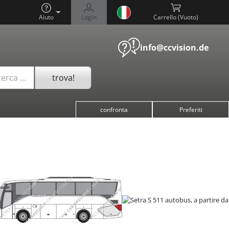
Aiuto
Login
Carrello (
)
info@ccvision.de
trova!
cerca …
confronta
Preferiti