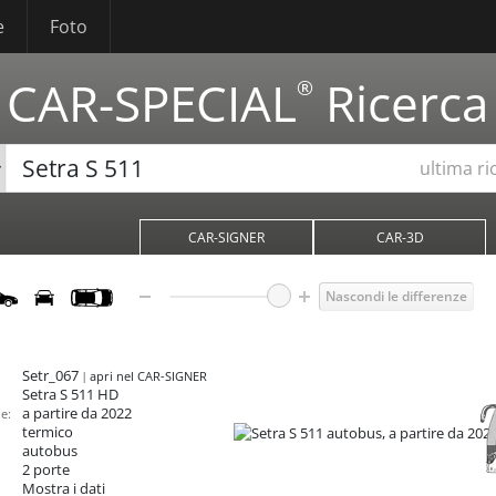
e
Foto
CAR-SPECIAL
Ricerca
®
ultima ri
CAR-SIGNER
CAR-3D
Nascondi le differenze
Setr_067
apri nel CAR-SIGNER
Setra S 511
HD
a partire da 2022
e:
termico
autobus
2 porte
Mostra i dati