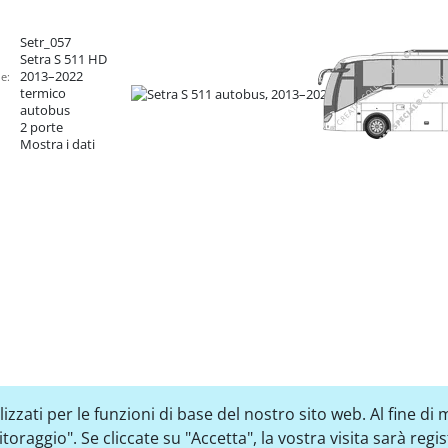
Setr_057
Setra S 511
HD
2013–2022
e:
termico
autobus
2 porte
Mostra i dati
zzati per le funzioni di base del nostro sito web. Al fine di m
raggio". Se cliccate su "Accetta", la vostra visita sarà regi