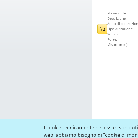
Numero file:
Descrizione:
Anno di contruzion
Tipo di trazione:
Scocca:
Porte:
Misure (mm):
I cookie tecnicamente necessari sono utili
web, abbiamo bisogno di "cookie di monito