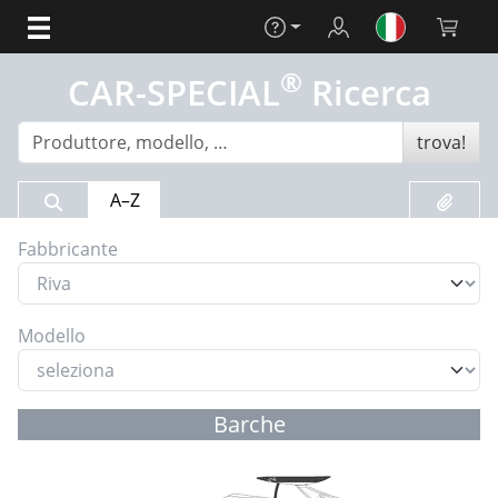
Aiuto
Login
Carrello 
®
CAR-SPECIAL
Ricerca
trova!
Risultato della ricerca
Preferit
A–Z
Fabbricante
Modello
Barche