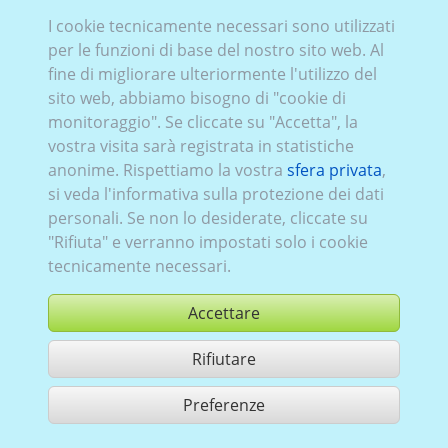
I cookie tecnicamente necessari sono utilizzati
Piag_008:
a partire da 2013
per le funzioni di base del nostro sito web. Al
fine di migliorare ulteriormente l'utilizzo del
sito web, abbiamo bisogno di "cookie di
monitoraggio". Se cliccate su "Accetta", la
vostra visita sarà registrata in statistiche
anonime. Rispettiamo la vostra
sfera privata
,
si veda l'informativa sulla protezione dei dati
personali. Se non lo desiderate, cliccate su
"Rifiuta" e verranno impostati solo i cookie
tecnicamente necessari.
Accettare
Rifiutare
comprare
Preferenze
condividi 1 risultati di ricerca
Utilizzazione in conformità ai condizioni generali di contratto,
www.ccvision.de