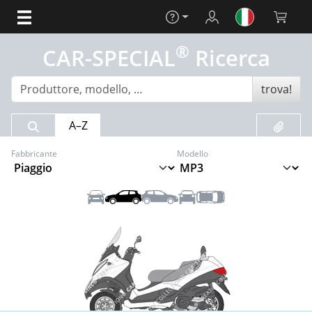
Aiuto
Login
Carrello 
®
CAR-SPECIAL
Ricerca
trova!
Risultato della ricerca
Preferit
A–Z
Fabbricante
Modello
Anteriore
Sinistra
Destra
Posteriore
Tetto