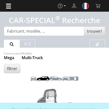
Aide
Login
Panier (
®
CAR-SPECIAL
Recherche
trouver!
Résultat de la recherche
Liste de
A–Z
Constructeur
Modèle
Mega
Multi-Truck
filtrer
Front
Gauche
Droite
Arrière
Toit