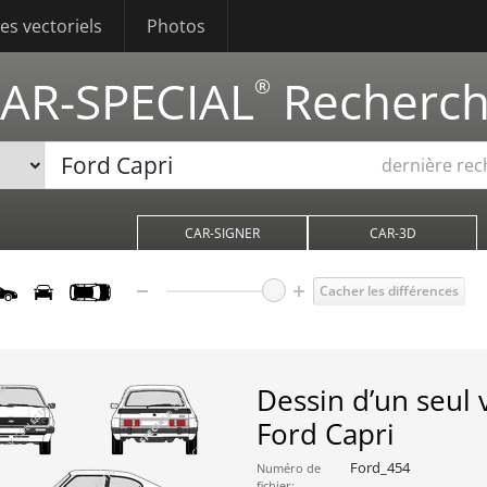
s vectoriels
Photos
AR-SPECIAL
Recherc
®
dernière re
CAR-SIGNER
CAR-3D
Cacher les différences
Dessin d’un seul 
Ford Capri
Ford_454
Numéro de
fichier: