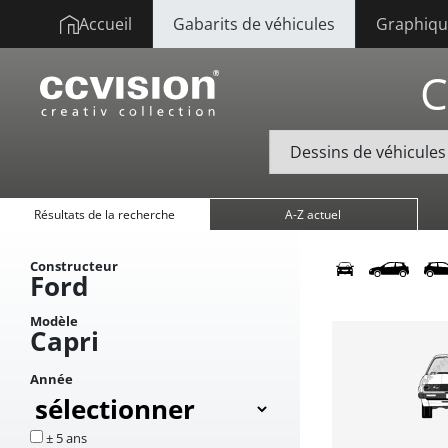
Accueil
Gabarits de véhicules
Graphique
C
Résultats de la recherche
A-Z actuel
Constructeur
Ford
Modèle
Capri
Année
± 5 ans