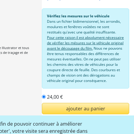
Vérifiez les mesures sur le véhicule
Dans un fichier bidimensionnel, les arrondis,
moulures et fenêtres voûtées ne sont
restitués qu'avec une qualité insuffisante.
Pour cette raison il est absolument nécessaire
de vérifier les mésures sur le véhicule original
llustrator et tous
avant le découpage du film.
Nous ne pouvons
 de traçage et de
être tenus respon­sables des différences de
mesures éventuelles. On ne peut pas utiliser
les chemins des vitres de véhicules pour la
coupure directe de feuille. Des courbures et
champs de vision ont des dérogations au
véhicule original pour conséquence.
24,00 €
ajouter au panier
Afin de pouvoir continuer à améliorer
Connexion
pter', votre visite sera enregistrée dans