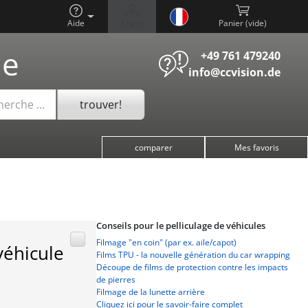
Aide
Login
Panier (
)
he
+49 761 479240
info@ccvision.de
trouver!
cherche …
comparer
Mes favoris
Conseils pour le pelliculage de véhicules
Filmage "en coin" (par ex. aile/capot)
véhicule
Films TPU - la nouvelle génération du car wrapping
Découpe de films de protection contre les impacts
de pierres
Filmage de la lunette arrière
Cliquez ici pour le savoir-faire complet