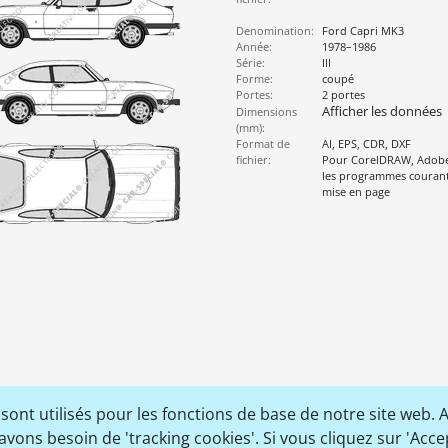
Denomination:
Ford Capri MK3
Année:
1978–1986
Série:
III
Forme:
coupé
Portes:
2 portes
Afficher les données
Dimensions
(mm):
Format de
AI, EPS, CDR, DXF
fichier:
Pour CorelDRAW, Adobe I
les programmes courants
mise en page
nt utilisés pour les fonctions de base de notre site web. 
avons besoin de 'tracking cookies'. Si vous cliquez sur 'Acce