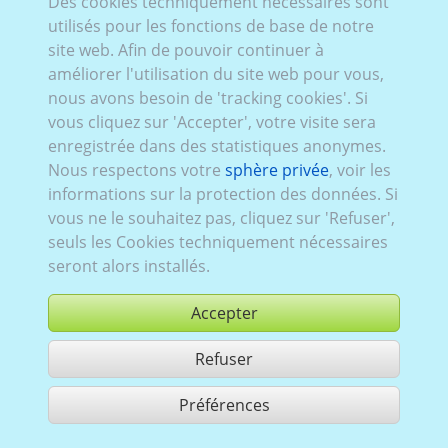
Des cookies techniquement nécessaires sont
utilisés pour les fonctions de base de notre
Carl_001:
Pedelec, hybrid
,
actuel (depuis 2021)
site web. Afin de pouvoir continuer à
améliorer l'utilisation du site web pour vous,
nous avons besoin de 'tracking cookies'. Si
vous cliquez sur 'Accepter', votre visite sera
enregistrée dans des statistiques anonymes.
Nous respectons votre
sphère privée
, voir les
informations sur la protection des données. Si
vous ne le souhaitez pas, cliquez sur 'Refuser',
seuls les Cookies techniquement nécessaires
seront alors installés.
Accepter
Refuser
acheter
Préférences
partager 1 résultats
Use according to our GTC,
www.ccvision.de