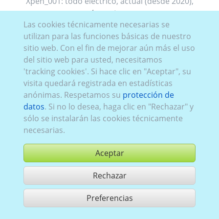
Xpen_001:
todo eléctrico
,
actual (desde 2020)
,
4 puerteas
Las cookies técnicamente necesarias se
utilizan para las funciones básicas de nuestro
sitio web. Con el fin de mejorar aún más el uso
del sitio web para usted, necesitamos
'tracking cookies'. Si hace clic en "Aceptar", su
visita quedará registrada en estadísticas
anónimas. Respetamos su
protección de
datos
. Si no lo desea, haga clic en "Rechazar" y
sólo se instalarán las cookies técnicamente
necesarias.
Aceptar
Rechazar
comprar
Preferencias
compartir 1 aciertos
Utilización de acuerdo con las condiciones generales de contrato,
www.ccvision.de