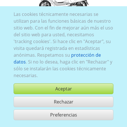
Las cookies técnicamente necesarias se
Piag_011:
todo eléctrico
,
desde 2020
utilizan para las funciones básicas de nuestro
sitio web. Con el fin de mejorar aún más el uso
del sitio web para usted, necesitamos
'tracking cookies'. Si hace clic en "Aceptar", su
visita quedará registrada en estadísticas
anónimas. Respetamos su
protección de
datos
. Si no lo desea, haga clic en "Rechazar" y
sólo se instalarán las cookies técnicamente
necesarias.
Aceptar
Rechazar
comprar
Preferencias
compartir 1 aciertos
Utilización de acuerdo con las condiciones generales de contrato,
www.ccvision.de