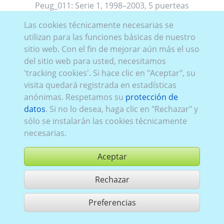
Peug_011:
Serie 1
,
1998–2003
,
5 puerteas
Las cookies técnicamente necesarias se
utilizan para las funciones básicas de nuestro
sitio web. Con el fin de mejorar aún más el uso
del sitio web para usted, necesitamos
'tracking cookies'. Si hace clic en "Aceptar", su
visita quedará registrada en estadísticas
anónimas. Respetamos su
protección de
datos
. Si no lo desea, haga clic en "Rechazar" y
sólo se instalarán las cookies técnicamente
necesarias.
Aceptar
Rechazar
comprar
Preferencias
compartir 1 aciertos
Utilización de acuerdo con las condiciones generales de contrato,
www.ccvision.de