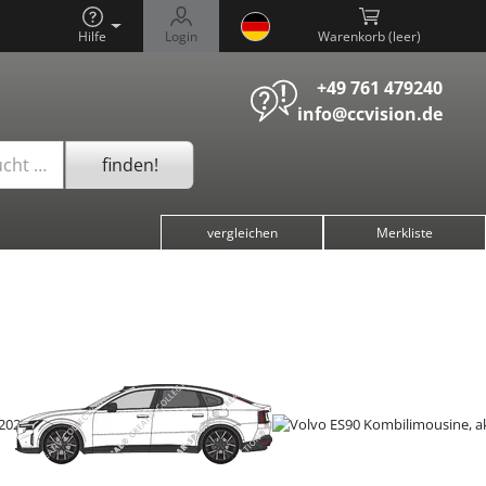
Hilfe
Login
Warenkorb (
)
+49 761 479240
info@ccvision.de
finden!
ucht …
vergleichen
Merkliste