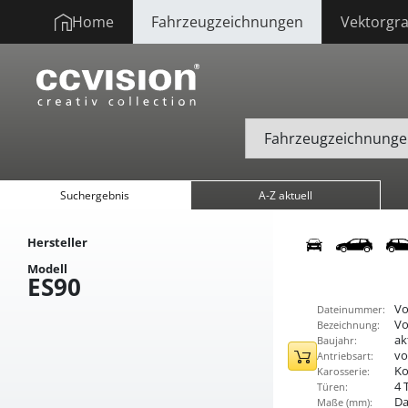
Home
Fahrzeugzeichnungen
Vektorgra
Suchergebnis
A-Z aktuell
Hersteller
Modell
ES90
Vo
Dateinummer:
Vo
Bezeichnung:
ak
Baujahr:
vo
Antriebsart:
Ko
Karosserie:
4 
Türen:
Da
Maße (mm):