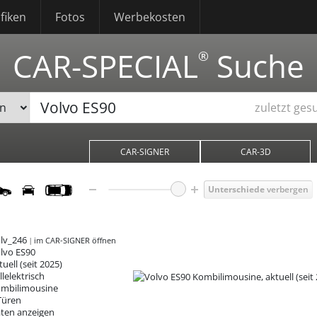
fiken
Fotos
Werbekosten
CAR-SPECIAL
Suche
®
zuletzt ges
CAR-SIGNER
CAR-3D
Unterschiede
verbergen
lv_246
im CAR-SIGNER öffnen
lvo ES90
tuell (seit 2025)
llelektrisch
mbilimousine
Türen
ten anzeigen