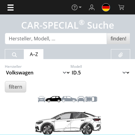
Hilfe
Login
Warenko
®
CAR-SPECIAL
Suche
finden!
Suchergebnis
Merklis
A–Z
Hersteller
Modell
filtern
Front
Links
Rechts
Heck
Dach