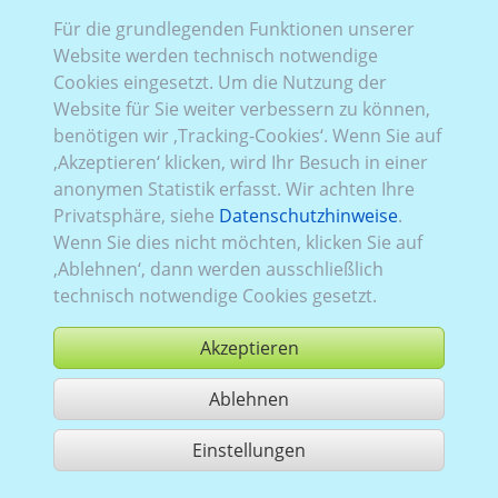
VW_928:
aktuell (seit 2022)
,
5 Türen
Für die grundlegenden Funktionen unserer
Website werden technisch notwendige
Cookies eingesetzt. Um die Nutzung der
Website für Sie weiter verbessern zu können,
benötigen wir ‚Tracking-Cookies‘. Wenn Sie auf
‚Akzeptieren‘ klicken, wird Ihr Besuch in einer
VW_902:
aktuell (seit 2022)
,
5 Türen
anonymen Statistik erfasst. Wir achten Ihre
Privatsphäre, siehe
Datenschutzhinweise
.
Wenn Sie dies nicht möchten, klicken Sie auf
‚Ablehnen‘, dann werden ausschließlich
technisch notwendige Cookies gesetzt.
Akzeptieren
Ablehnen
Einstellungen
2 Treffer teilen
Nutzung gemäß der AGB,
www.ccvision.de