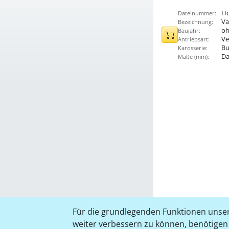
Ho
Dateinummer:
Va
Bezeichnung:
oh
Baujahr:
Ve
Antriebsart:
Bu
Karosserie:
Da
Maße (mm):
Für die grundlegenden Funktionen unser
weiter verbessern zu können, benötigen w