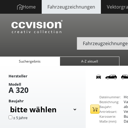
Home
Fahrzeugzeichnungen
Vektorgra
Suchergebnis
A-Z aktuell
Hersteller
Modell
A 320
Ho
Dateinummer:
Baujahr
Va
Bezeichnung:
ab
Baujahr:
Ve
Antriebsart:
Bu
Karosserie:
± 5 Jahre
Da
Maße (mm):