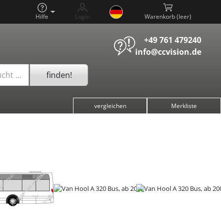
Hilfe
Login
Warenkorb (
)
+49 761 479240
info@ccvision.de
finden!
ucht …
vergleichen
Merkliste