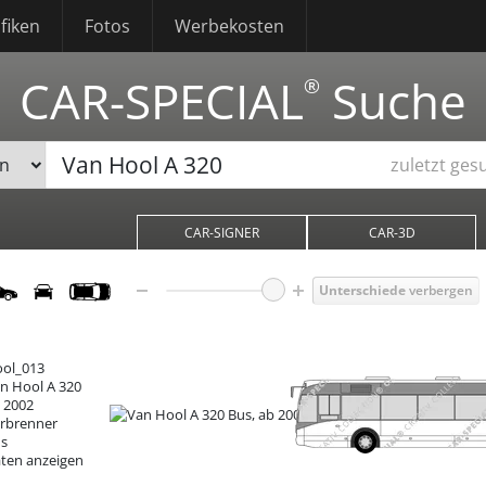
fiken
Fotos
Werbekosten
CAR-SPECIAL
Suche
®
zuletzt ges
CAR-SIGNER
CAR-3D
Unterschiede
verbergen
ol_013
n Hool A 320
 2002
rbrenner
s
ten anzeigen