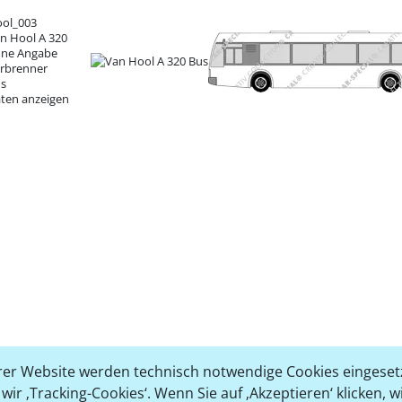
ol_003
n Hool A 320
ne Angabe
rbrenner
s
ten anzeigen
er Website werden technisch notwendige Cookies eingesetz
ir ‚Tracking-Cookies‘. Wenn Sie auf ‚Akzeptieren‘ klicken, 