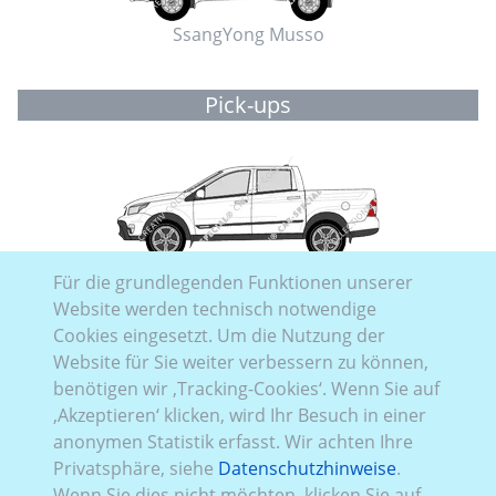
SsangYong Musso
Pick-ups
SsangYong Actyon
Für die grundlegenden Funktionen unserer
Website werden technisch notwendige
Cookies eingesetzt. Um die Nutzung der
Website für Sie weiter verbessern zu können,
benötigen wir ‚Tracking-Cookies‘. Wenn Sie auf
‚Akzeptieren‘ klicken, wird Ihr Besuch in einer
anonymen Statistik erfasst. Wir achten Ihre
SsangYong Musso
Privatsphäre, siehe
Datenschutzhinweise
.
Wenn Sie dies nicht möchten, klicken Sie auf