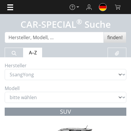
Hilfe
Login
Warenko
®
CAR-SPECIAL
Suche
finden!
Suchergebnis
Merklis
A–Z
Hersteller
Modell
SUV