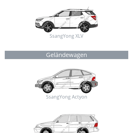
SsangYong XLV
Geländewagen
SsangYong Actyon