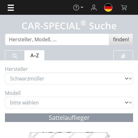
Hilfe
Login
Warenko
®
CAR-SPECIAL
Suche
finden!
Suchergebnis
Merklis
A–Z
Hersteller
Modell
Sattelauflieger