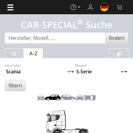
Hilfe
Login
Warenko
®
CAR-SPECIAL
Suche
finden!
Suchergebnis
Merklis
A–Z
Hersteller
Modell
filtern
Front
Links
Rechts
Heck
Dach