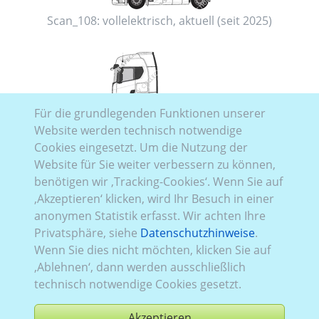
Scan_108:
vollelektrisch
,
aktuell (seit 2025)
Für die grundlegenden Funktionen unserer
Website werden technisch notwendige
Scan_107:
vollelektrisch
,
aktuell (seit 2025)
Cookies eingesetzt. Um die Nutzung der
Website für Sie weiter verbessern zu können,
benötigen wir ‚Tracking-Cookies‘. Wenn Sie auf
‚Akzeptieren‘ klicken, wird Ihr Besuch in einer
anonymen Statistik erfasst. Wir achten Ihre
Privatsphäre, siehe
Datenschutzhinweise
.
Scan_061:
aktuell (seit 2017)
Wenn Sie dies nicht möchten, klicken Sie auf
‚Ablehnen‘, dann werden ausschließlich
technisch notwendige Cookies gesetzt.
Akzeptieren