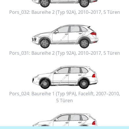
Pors_032:
Baureihe 2 (Typ 92A)
,
2010–2017
,
5 Türen
Pors_031:
Baureihe 2 (Typ 92A)
,
2010–2017
,
5 Türen
Pors_024:
Baureihe 1 (Typ 9PA), Facelift
,
2007–2010
,
5 Türen