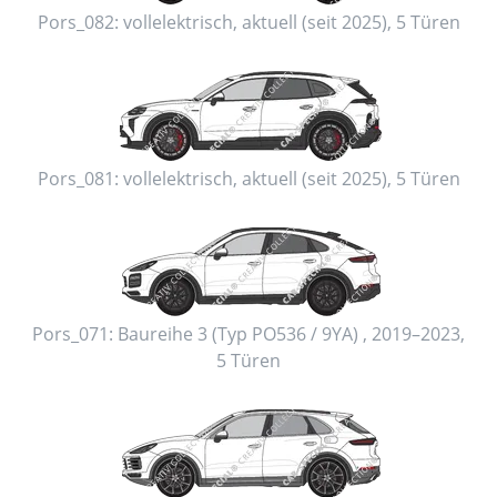
Pors_082:
vollelektrisch
,
aktuell (seit 2025)
,
5 Türen
Pors_081:
vollelektrisch
,
aktuell (seit 2025)
,
5 Türen
Pors_071:
Baureihe 3 (Typ PO536 / 9YA)
,
2019–2023
,
5 Türen