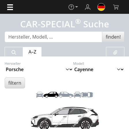
Hilfe
Login
Warenko
®
CAR-SPECIAL
Suche
finden!
Suchergebnis
Merklis
A–Z
Hersteller
Modell
filtern
Front
Links
Rechts
Heck
Dach