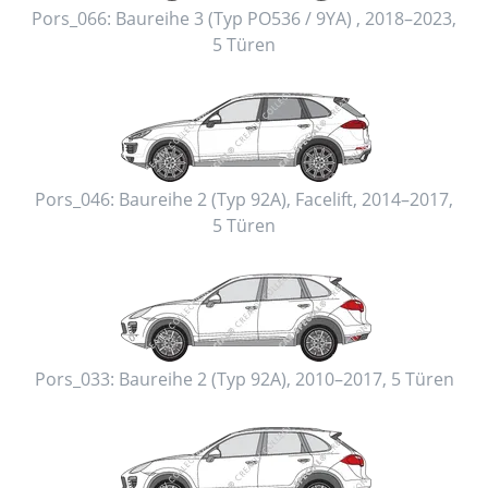
Pors_066:
Baureihe 3 (Typ PO536 / 9YA)
,
2018–2023
,
5 Türen
Pors_046:
Baureihe 2 (Typ 92A), Facelift
,
2014–2017
,
5 Türen
Pors_033:
Baureihe 2 (Typ 92A)
,
2010–2017
,
5 Türen