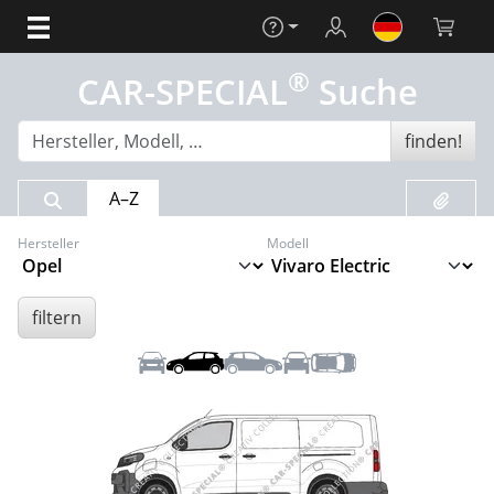
Hilfe
Login
Warenko
®
CAR-SPECIAL
Suche
finden!
Suchergebnis
Merklis
A–Z
Hersteller
Modell
filtern
Front
Links
Rechts
Heck
Dach