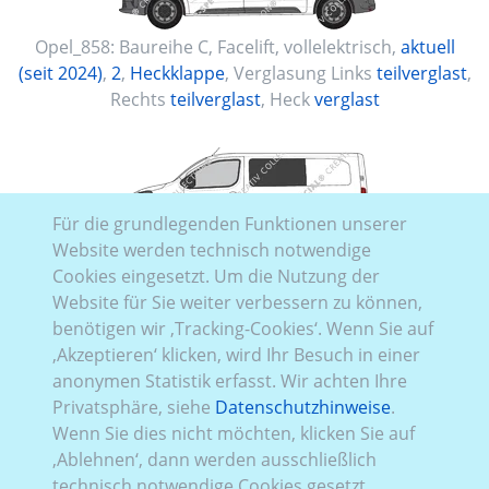
Opel_858:
Baureihe C, Facelift
,
vollelektrisch
,
aktuell
(seit 2024)
,
2
,
Heckklappe
, Verglasung Links
teilverglast
,
Rechts
teilverglast
, Heck
verglast
Für die grundlegenden Funktionen unserer
Website werden technisch notwendige
Opel_857:
Baureihe C, Facelift
,
vollelektrisch
,
aktuell
Cookies eingesetzt. Um die Nutzung der
(seit 2024)
,
1
,
Heckklappe
, Verglasung Links
teilverglast
,
Website für Sie weiter verbessern zu können,
Rechts
teilverglast
, Heck
verglast
benötigen wir ‚Tracking-Cookies‘. Wenn Sie auf
‚Akzeptieren‘ klicken, wird Ihr Besuch in einer
anonymen Statistik erfasst. Wir achten Ihre
Privatsphäre, siehe
Datenschutzhinweise
.
Wenn Sie dies nicht möchten, klicken Sie auf
‚Ablehnen‘, dann werden ausschließlich
technisch notwendige Cookies gesetzt.