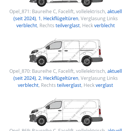
Opel_871:
Baureihe C, Facelift
,
vollelektrisch
,
aktuell
(seit 2024)
,
1
,
Heckflügeltüren
, Verglasung Links
verblecht
, Rechts
teilverglast
, Heck
verblecht
Opel_870:
Baureihe C, Facelift
,
vollelektrisch
,
aktuell
(seit 2024)
,
2
,
Heckflügeltüren
, Verglasung Links
verblecht
, Rechts
teilverglast
, Heck
verglast
Opel_869:
Baureihe C, Facelift
,
vollelektrisch
,
aktuell