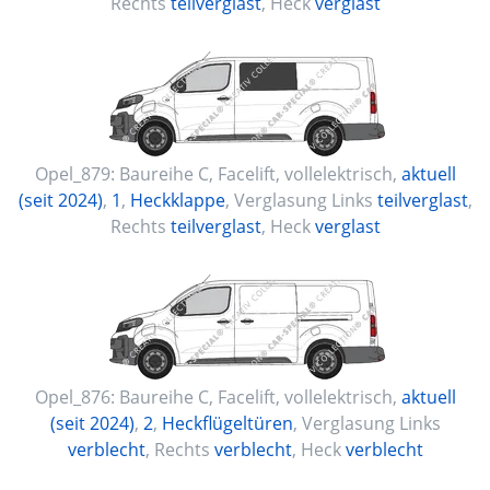
Rechts
teilverglast
, Heck
verglast
Opel_879:
Baureihe C, Facelift
,
vollelektrisch
,
aktuell
(seit 2024)
,
1
,
Heckklappe
, Verglasung Links
teilverglast
,
Rechts
teilverglast
, Heck
verglast
Opel_876:
Baureihe C, Facelift
,
vollelektrisch
,
aktuell
(seit 2024)
,
2
,
Heckflügeltüren
, Verglasung Links
verblecht
, Rechts
verblecht
, Heck
verblecht