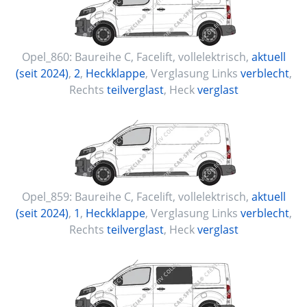
Opel_860:
Baureihe C, Facelift
,
vollelektrisch
,
aktuell
(seit 2024)
,
2
,
Heckklappe
, Verglasung Links
verblecht
,
Rechts
teilverglast
, Heck
verglast
Opel_859:
Baureihe C, Facelift
,
vollelektrisch
,
aktuell
(seit 2024)
,
1
,
Heckklappe
, Verglasung Links
verblecht
,
Rechts
teilverglast
, Heck
verglast