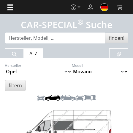
Hilfe
Login
Warenko
®
CAR-SPECIAL
Suche
finden!
Suchergebnis
Merklis
A–Z
Hersteller
Modell
filtern
Front
Links
Rechts
Heck
Dach