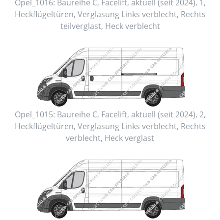
Opel_1016:
Baureihe C, Facelift
,
aktuell (seit 2024)
,
1
,
Heckflügeltüren
, Verglasung Links
verblecht
, Rechts
teilverglast
, Heck
verblecht
Opel_1015:
Baureihe C, Facelift
,
aktuell (seit 2024)
,
2
,
Heckflügeltüren
, Verglasung Links
verblecht
, Rechts
verblecht
, Heck
verglast