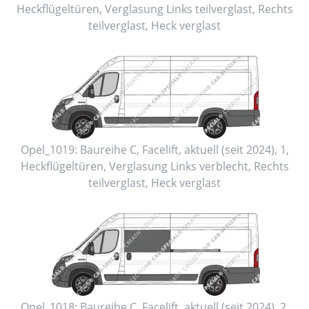
Heckflügeltüren
, Verglasung Links
teilverglast
, Rechts
teilverglast
, Heck
verglast
Opel_1019:
Baureihe C, Facelift
,
aktuell (seit 2024)
,
1
,
Heckflügeltüren
, Verglasung Links
verblecht
, Rechts
teilverglast
, Heck
verglast
Opel_1018:
Baureihe C, Facelift
,
aktuell (seit 2024)
,
2
,