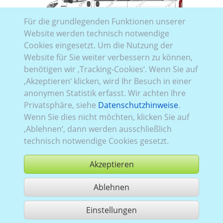
Für die grundlegenden Funktionen unserer
Website werden technisch notwendige
Opel_1008:
Baureihe C, Facelift
,
aktuell (seit 2024)
,
2
,
Cookies eingesetzt. Um die Nutzung der
Heckflügeltüren
, Verglasung Links
teilverglast
, Rechts
Website für Sie weiter verbessern zu können,
teilverglast
, Heck
verblecht
benötigen wir ‚Tracking-Cookies‘. Wenn Sie auf
‚Akzeptieren‘ klicken, wird Ihr Besuch in einer
anonymen Statistik erfasst. Wir achten Ihre
Privatsphäre, siehe
Datenschutzhinweise
.
Wenn Sie dies nicht möchten, klicken Sie auf
‚Ablehnen‘, dann werden ausschließlich
technisch notwendige Cookies gesetzt.
Opel_1007:
Baureihe C, Facelift
,
aktuell (seit 2024)
,
1
,
Akzeptieren
Heckflügeltüren
, Verglasung Links
teilverglast
, Rechts
teilverglast
, Heck
verblecht
Ablehnen
Einstellungen
405 Treffer teilen