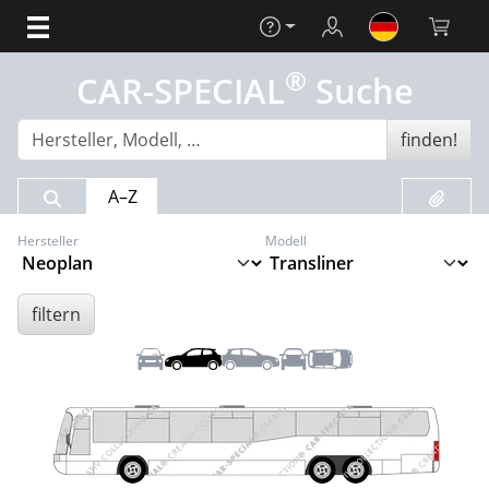
Hilfe
Login
Warenko
®
CAR-SPECIAL
Suche
finden!
Suchergebnis
Merklis
A–Z
Hersteller
Modell
filtern
Front
Links
Rechts
Heck
Dach