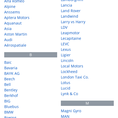
Alfa Romeo
Lancia
Alpine
Land Rover
Anssems
Landwind
Aptera Motors
Larry vs Harry
Aquanaut
LDV
Asia
Leapmotor
Aston Martin
Lecapitaine
Audi
LEVC
Aérospatiale
Lexus
B
Ligier
Lincoln
Baic
Local Motors
Bavaria
Lockheed
BAYK AG
London Taxi Co.
Beech
Lotus
Bell
Lucid
Bentley
Lynk & Co
Berkhof
BIG
M
Bluebus
Magni Gyro
BMW
MAN
Boeing