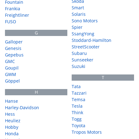
Škoda
Fountain
Smart
Frankia
Solaris
Freightliner
Sono Motors
FUSO
Spier
G
SsangYong
Stoddard-Hamilton
Galloper
StreetScooter
Genesis
Subaru
Gepebus
Sunseeker
GMC
Suzuki
Goupil
GWM
T
Göppel
Tata
H
Tazzari
Temsa
Hanse
Tesla
Harley-Davidson
Think
Hess
Togg
Heuliez
Toyota
Hobby
Tropos Motors
Honda