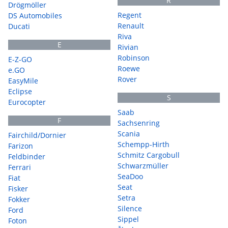
R
Drögmöller
Regent
DS Automobiles
Renault
Ducati
Riva
E
Rivian
Robinson
E-Z-GO
Roewe
e.GO
Rover
EasyMile
Eclipse
S
Eurocopter
Saab
F
Sachsenring
Scania
Fairchild/Dornier
Schempp-Hirth
Farizon
Schmitz Cargobull
Feldbinder
Schwarzmüller
Ferrari
SeaDoo
Fiat
Seat
Fisker
Setra
Fokker
Silence
Ford
Sippel
Foton