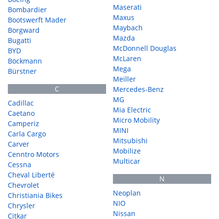
Maserati
Bombardier
Maxus
Bootswerft Mader
Maybach
Borgward
Mazda
Bugatti
McDonnell Douglas
BYD
McLaren
Böckmann
Mega
Bürstner
Meiller
C
Mercedes-Benz
MG
Cadillac
Mia Electric
Caetano
Micro Mobility
Camperiz
MINI
Carla Cargo
Mitsubishi
Carver
Mobilize
Cenntro Motors
Multicar
Cessna
Cheval Liberté
N
Chevrolet
Neoplan
Christiania Bikes
NIO
Chrysler
Nissan
Citkar