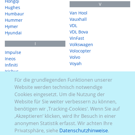
Hongqi
V
Hughes
Van Hool
Humbaur
Vauxhall
Hummer
VDL
Hymer
VDL Bova
Hyundai
VinFast
I
Volkswagen
Volocopter
Impulse
Volvo
Ineos
Voyah
Infiniti
Irisbus
W
Irizar
Für die grundlegenden Funktionen unserer
WDL
Isuzu
Website werden technisch notwendige
WerbeVelo
Iveco
Cookies eingesetzt. Um die Nutzung der
WEY
Website für Sie weiter verbessern zu können,
J
WM Meyer
benötigen wir ‚Tracking-Cookies‘. Wenn Sie auf
WorkCycles
JAC
‚Akzeptieren‘ klicken, wird Ihr Besuch in einer
Jaecoo
X
Jaguar
anonymen Statistik erfasst. Wir achten Ihre
XEV
Jeep
Privatsphäre, siehe
Datenschutzhinweise
.
Xpeng