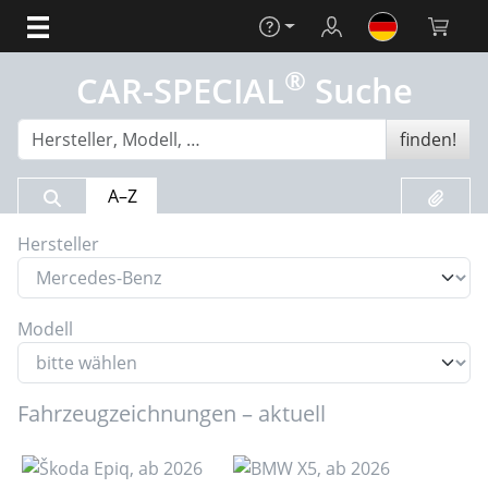
Hilfe
Login
Warenko
®
CAR-SPECIAL
Suche
finden!
Suchergebnis
Merklis
A–Z
Hersteller
Modell
Fahrzeugzeichnungen – aktuell