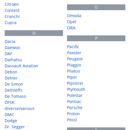
Citroën
O
Contest
Omoda
Cranchi
Opel
Cupra
ORA
D
P
Dacia
Pacific
Daewoo
Paxster
DAF
Peugeot
Daihatsu
Piaggio
Dassault Aviation
Pilatus
Debon
Piper
Dehler
Pipistrel
De Simon
Plymouth
Dethleffs
Polestar
De Tomaso
Pontiac
DFSK
Porsche
diverse/various
Proton
DMC
Pössl
Dodge
Dr. Segger