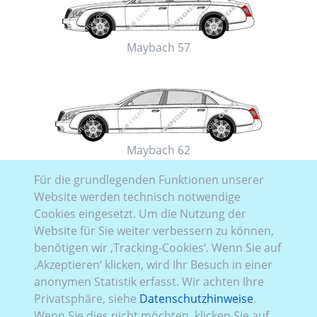
Maybach 57
Maybach 62
Für die grundlegenden Funktionen unserer
Website werden technisch notwendige
Cookies eingesetzt. Um die Nutzung der
Website für Sie weiter verbessern zu können,
benötigen wir ‚Tracking-Cookies‘. Wenn Sie auf
Maybach S-Klasse
‚Akzeptieren‘ klicken, wird Ihr Besuch in einer
anonymen Statistik erfasst. Wir achten Ihre
SUV
Privatsphäre, siehe
Datenschutzhinweise
.
Wenn Sie dies nicht möchten, klicken Sie auf