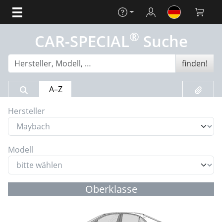
Hilfe
Login
Warenko
®
CAR-SPECIAL
Suche
finden!
Suchergebnis
Merklis
A–Z
Hersteller
Modell
Oberklasse