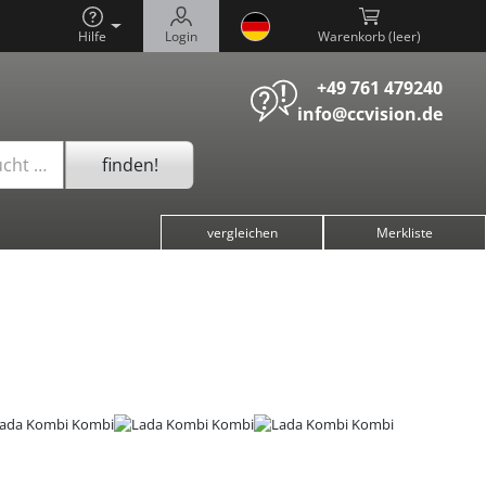
Hilfe
Login
Warenkorb (
)
+49 761 479240
info@ccvision.de
finden!
ucht …
vergleichen
Merkliste