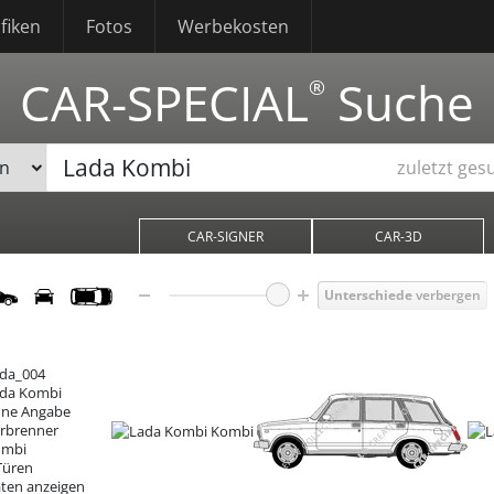
fiken
Fotos
Werbekosten
CAR-SPECIAL
Suche
®
zuletzt ges
CAR-SIGNER
CAR-3D
Unterschiede
verbergen
da_004
da Kombi
ne Angabe
rbrenner
ombi
Türen
ten anzeigen