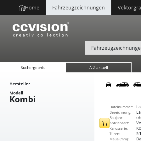
Home
Fahrzeugzeichnungen
Vektorgra
Suchergebnis
A-Z aktuell
Hersteller
Modell
Kombi
La
Dateinummer:
La
Bezeichnung:
oh
Baujahr:
Ve
Antriebsart:
K
Karosserie:
5 
Türen:
Da
Maße (mm):