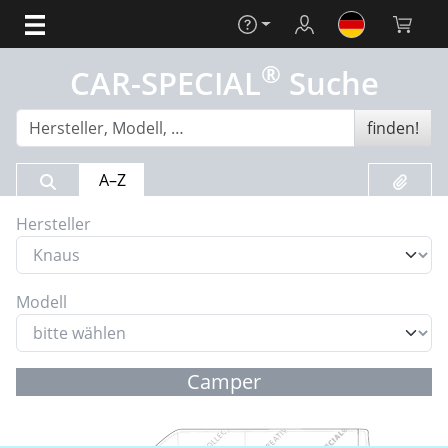
Hilfe
Login
Warenko
®
CAR-SPECIAL
Suche
finden!
Suchergebnis
Merklis
A–Z
Hersteller
Modell
Camper